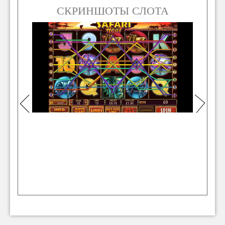
СКРИНШОТЫ СЛОТА