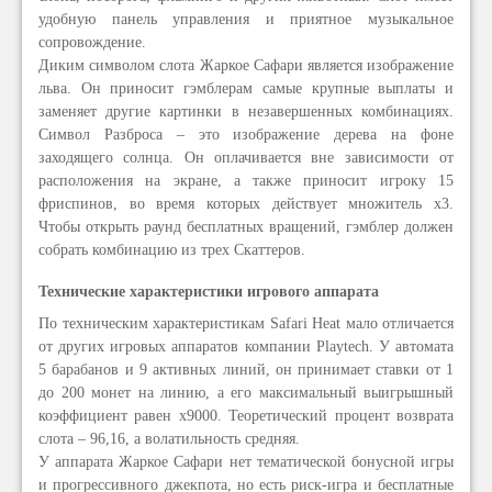
удобную панель управления и приятное музыкальное
сопровождение.
Диким символом слота Жаркое Сафари является изображение
льва. Он приносит гэмблерам самые крупные выплаты и
заменяет другие картинки в незавершенных комбинациях.
Символ Разброса – это изображение дерева на фоне
заходящего солнца. Он оплачивается вне зависимости от
расположения на экране, а также приносит игроку 15
фриспинов, во время которых действует множитель х3.
Чтобы открыть раунд бесплатных вращений, гэмблер должен
собрать комбинацию из трех Скаттеров.
Технические характеристики игрового аппарата
По техническим характеристикам Safari Heat мало отличается
от других игровых аппаратов компании Playtech. У автомата
5 барабанов и 9 активных линий, он принимает ставки от 1
до 200 монет на линию, а его максимальный выигрышный
коэффициент равен х9000. Теоретический процент возврата
слота – 96,16, а волатильность средняя.
У аппарата Жаркое Сафари нет тематической бонусной игры
и прогрессивного джекпота, но есть риск-игра и бесплатные