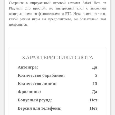
Сыграйте в виртуальный игровой автомат Safari Heat от
Playtech. Это простой, но интересный слот с высокими
выигрышными коэффициентами и RTP. Независимо от того,
какой режим игры вы предпочитаете, он обязательно вам
понравится.
ХАРАКТЕРИСТИКИ СЛОТА
Автоигра:
Да
Количество барабанов:
5
Количество линии:
15
Фриспины:
Да
Бонусный раунд:
Нет
Версия для телефона:
Нет