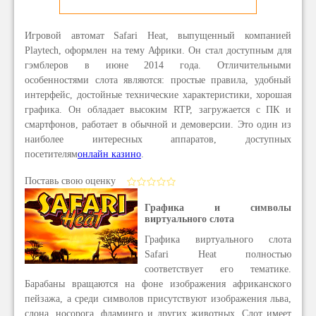
Игровой автомат Safari Heat, выпущенный компанией
Playtech, оформлен на тему Африки. Он стал доступным для
гэмблеров в июне 2014 года. Отличительными
особенностями слота являются: простые правила, удобный
интерфейс, достойные технические характеристики, хорошая
графика. Он обладает высоким RTP, загружается с ПК и
смартфонов, работает в обычной и демоверсии. Это один из
наиболее интересных аппаратов, доступных
посетителям
онлайн казино
.
Поставь свою оценку
Графика и символы
виртуального слота
Графика виртуального слота
Safari Heat полностью
соответствует его тематике.
Барабаны вращаются на фоне изображения африканского
пейзажа, а среди символов присутствуют изображения льва,
слона, носорога, фламинго и других животных. Слот имеет