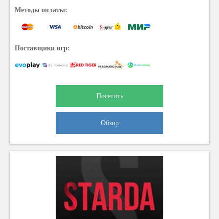
Методы оплаты:
Поставщики игр:
Посетить
Обзор