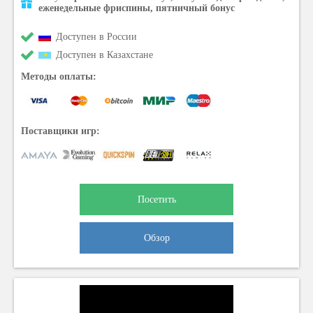
еженедельные фриспины, пятничный бонус
Доступен в России
Доступен в Казахстане
Методы оплаты:
Поставщики игр:
Посетить
Обзор