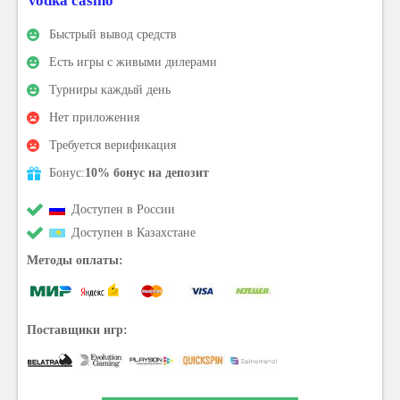
Vodka casino
Быстрый вывод средств
Есть игры с живыми дилерами
Турниры каждый день
Нет приложения
Требуется верификация
Бонус:
10% бонус на депозит
Доступен в России
Доступен в Казахстане
Методы оплаты:
Поставщики игр: