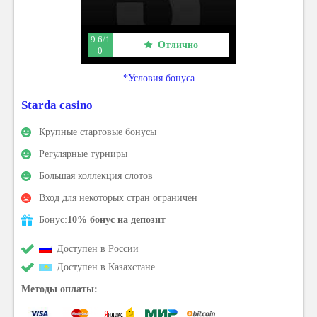
9.6/1
Отлично
0
*Условия бонуса
Starda casino
Крупные стартовые бонусы
Регулярные турниры
Большая коллекция слотов
Вход для некоторых стран ограничен
Бонус:
10% бонус на депозит
Доступен в России
Доступен в Казахстане
Методы оплаты: