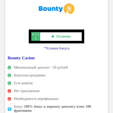
9.7/1
Отлично
0
*Условия бонуса
Bounty Casino
Минимальный депозит - 50 рублей
Бонусная программа
Есть кешбэк
Нет приложения
Необходимость верификации
Бонус:
100% бонус к первому депозиту плюс 100
фриспинов