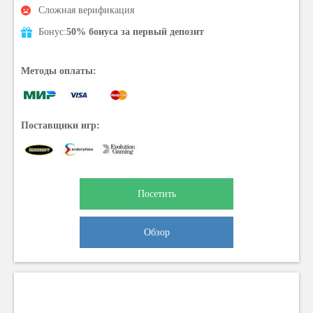
Сложная верификация
Бонус:
50% бонуса за первый депозит
Методы оплаты:
Поставщики игр:
Посетить
Обзор