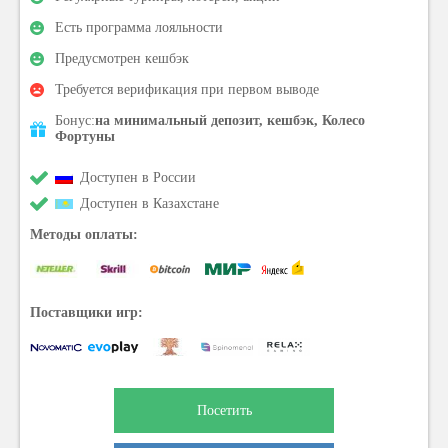
Есть программа лояльности
Предусмотрен кешбэк
Требуется верификация при первом выводе
Бонус:
на минимальный депозит, кешбэк, Колесо
Фортуны
Доступен в России
Доступен в Казахстане
Методы оплаты:
Поставщики игр:
Посетить