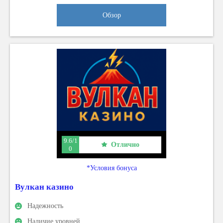
Обзор
9.6/1
Отлично
0
*Условия бонуса
Вулкан казино
Надежность
Наличие уровней