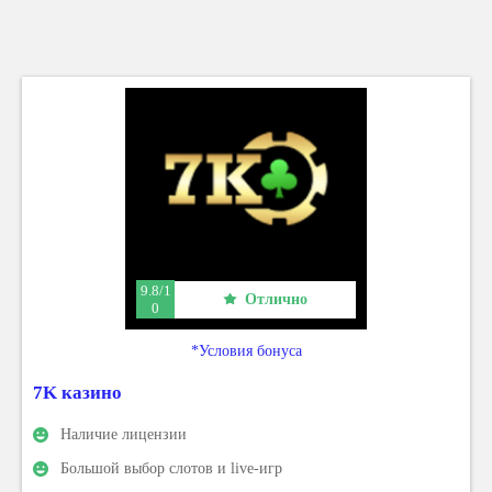
9.8/1
Отлично
0
*Условия бонуса
7K казино
Наличие лицензии
Большой выбор слотов и live-игр