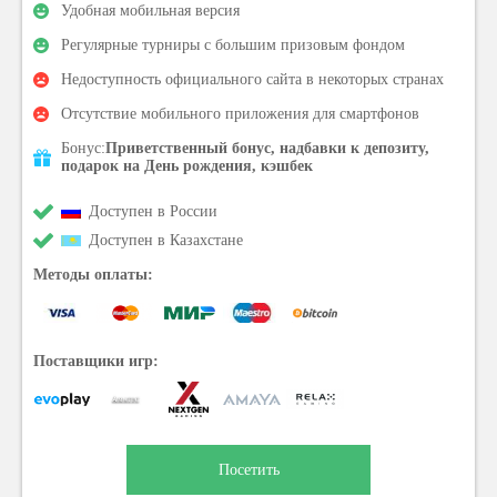
Удобная мобильная версия
Регулярные турниры с большим призовым фондом
Недоступность официального сайта в некоторых странах
Отсутствие мобильного приложения для смартфонов
Бонус:
Приветственный бонус, надбавки к депозиту,
подарок на День рождения, кэшбек
Доступен в России
Доступен в Казахстане
Методы оплаты:
Поставщики игр:
Посетить