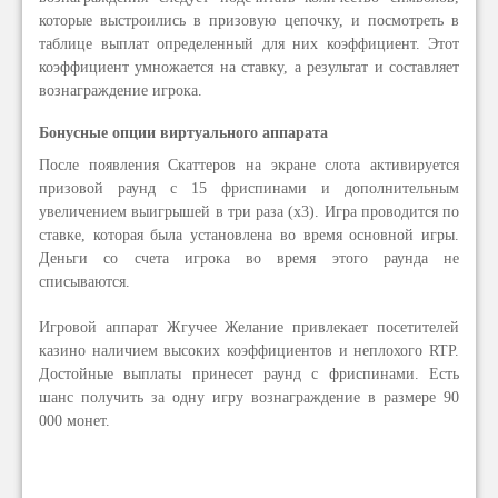
которые выстроились в призовую цепочку, и посмотреть в
таблице выплат определенный для них коэффициент. Этот
коэффициент умножается на ставку, а результат и составляет
вознаграждение игрока.
Бонусные опции виртуального аппарата
После появления Скаттеров на экране слота активируется
призовой раунд с 15 фриспинами и дополнительным
увеличением выигрышей в три раза (х3). Игра проводится по
ставке, которая была установлена во время основной игры.
Деньги со счета игрока во время этого раунда не
списываются.
Игровой аппарат Жгучее Желание привлекает посетителей
казино наличием высоких коэффициентов и неплохого RTP.
Достойные выплаты принесет раунд с фриспинами. Есть
шанс получить за одну игру вознаграждение в размере 90
000 монет.