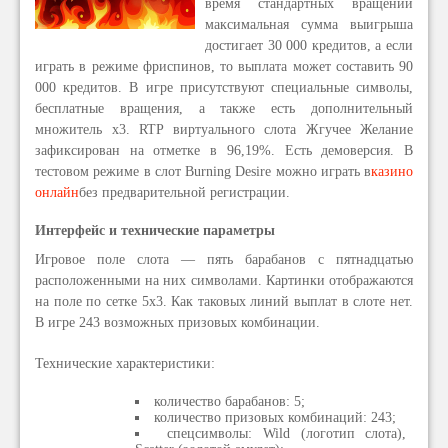
время стандартных вращений
максимальная сумма выигрыша
достигает 30 000 кредитов, а если
играть в режиме фриспинов, то выплата может составить 90
000 кредитов. В игре присутствуют специальные символы,
бесплатные вращения, а также есть дополнительный
множитель х3. RTP виртуального слота Жгучее Желание
зафиксирован на отметке в 96,19%. Есть демоверсия. В
тестовом режиме в слот Burning Desire можно играть в
казино
онлайн
без предварительной регистрации.
Интерфейс и технические параметры
Игровое поле слота — пять барабанов с пятнадцатью
расположенными на них символами. Картинки отображаются
на поле по сетке 5х3. Как таковых линий выплат в слоте нет.
В игре 243 возможных призовых комбинации.
Технические характеристики:
количество барабанов: 5;
количество призовых комбинаций: 243;
спецсимволы: Wild (логотип слота),